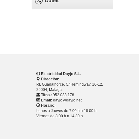
Outlet
Electricidad Dayjo S.L.
Dirección:
P.I. Guadalhorce. C/ Hemingway, 10-12.
29004, Málaga.
Tlfno.:
952 038 178
Email:
dayjo@dayjo.net
Horario:
Lunes a Jueves de 7:00 h a 18:00 h
Viernes de 8:00 h a 14:30 h