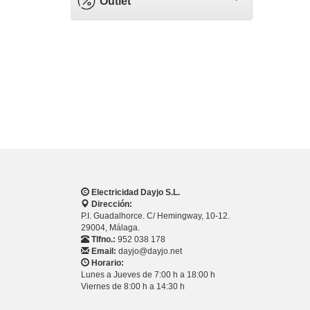
Outlet
Electricidad Dayjo S.L.
Dirección:
P.I. Guadalhorce. C/ Hemingway, 10-12.
29004, Málaga.
Tlfno.:
952 038 178
Email:
dayjo@dayjo.net
Horario:
Lunes a Jueves de 7:00 h a 18:00 h
Viernes de 8:00 h a 14:30 h