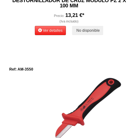
DESTORNILLADOR DE CRUZ MODULO PZ 2 X
100 MM
13,21 €*
Precio:
(Iva incluido)
Ver detalles
No disponible
Ref: AM-3550