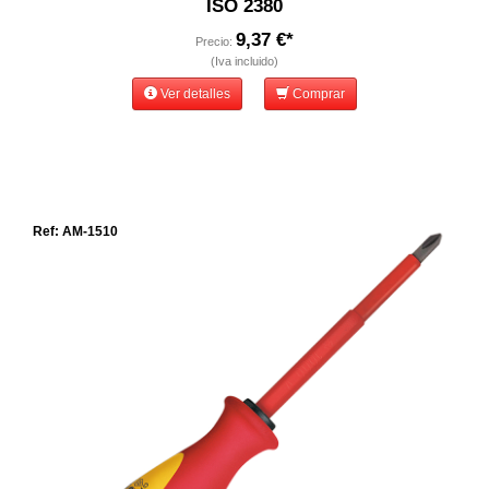
ISO 2380
9,37 €*
Precio:
(Iva incluido)
Ver detalles
Comprar
Ref: AM-1510