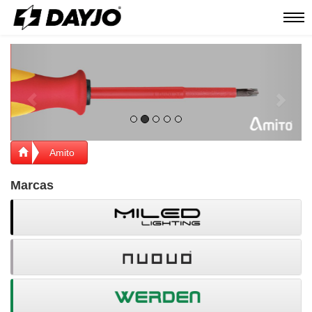
Men
Previous
Next
Amito
Marcas