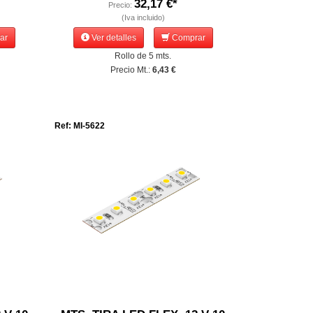
32,17 €*
Precio:
(Iva incluido)
ar
Ver detalles
Comprar
Rollo de 5 mts.
Precio Mt.:
6,43 €
Ref: MI-5622