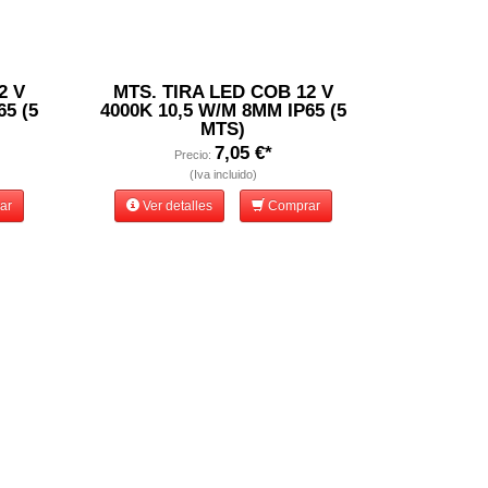
2 V
MTS. TIRA LED COB 12 V
65 (5
4000K 10,5 W/M 8MM IP65 (5
MTS)
7,05 €*
Precio:
(Iva incluido)
ar
Ver detalles
Comprar