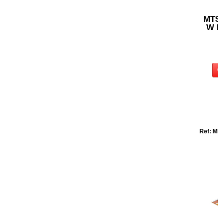
MTS
W 
Ref: M