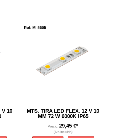
Ref: MI-5605
 V 10
MTS. TIRA LED FLEX. 12 V 10
0
MM 72 W 6000K IP65
29,45 €*
Precio:
(Iva incluido)