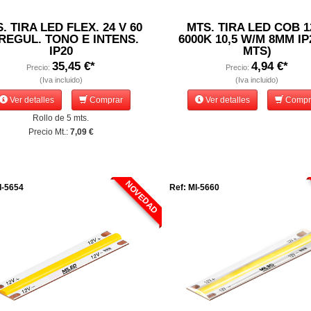
. TIRA LED FLEX. 24 V 60
MTS. TIRA LED COB 1
REGUL. TONO E INTENS.
6000K 10,5 W/M 8MM IP
IP20
MTS)
35,45 €*
4,94 €*
Precio:
Precio:
(Iva incluido)
(Iva incluido)
Ver detalles
Comprar
Ver detalles
Compr
Rollo de 5 mts.
Precio Mt.:
7,09 €
NOVEDAD
I-5654
Ref: MI-5660