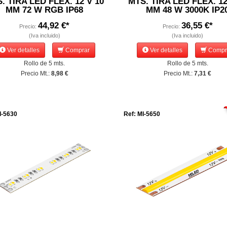
. TIRA LED FLEX. 12 V 10
MTS. TIRA LED FLEX. 12
MM 72 W RGB IP68
MM 48 W 3000K IP2
44,92 €*
36,55 €*
Precio:
Precio:
(Iva incluido)
(Iva incluido)
Ver detalles
Comprar
Ver detalles
Compr
Rollo de 5 mts.
Rollo de 5 mts.
Precio Mt.:
8,98 €
Precio Mt.:
7,31 €
I-5630
Ref: MI-5650