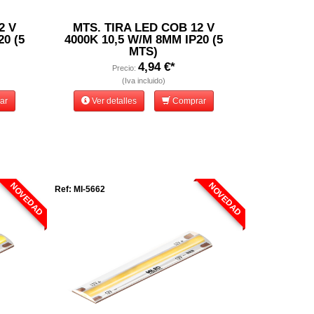
2 V
MTS. TIRA LED COB 12 V
20 (5
4000K 10,5 W/M 8MM IP20 (5
MTS)
4,94 €*
Precio:
(Iva incluido)
ar
Ver detalles
Comprar
NOVEDAD
NOVEDAD
Ref: MI-5662