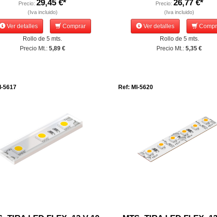
29,45 €*
26,77 €*
Precio:
Precio:
(Iva incluido)
(Iva incluido)
Ver detalles
Comprar
Ver detalles
Compr
Rollo de 5 mts.
Rollo de 5 mts.
Precio Mt.:
5,89 €
Precio Mt.:
5,35 €
I-5617
Ref: MI-5620