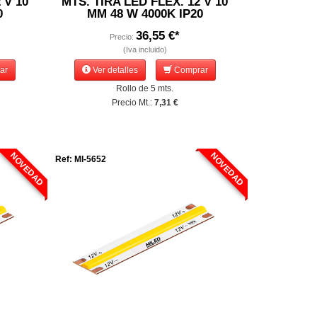
 V 10
MTS. TIRA LED FLEX. 12 V 10
0
MM 48 W 4000K IP20
36,55 €*
Precio:
(Iva incluido)
ar
Ver detalles
Comprar
Rollo de 5 mts.
Precio Mt.:
7,31 €
NOVEDAD
NOVEDAD
Ref: MI-5652