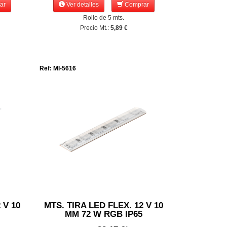
ar
Ver detalles
Comprar
Rollo de 5 mts.
Precio Mt.:
5,89 €
Ref: MI-5616
 V 10
MTS. TIRA LED FLEX. 12 V 10
MM 72 W RGB IP65