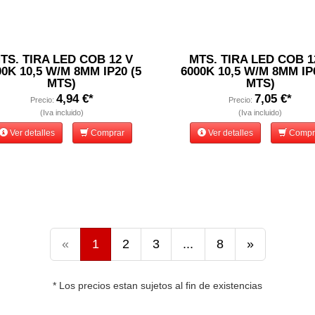
TS. TIRA LED COB 12 V
MTS. TIRA LED COB 1
00K 10,5 W/M 8MM IP20 (5
6000K 10,5 W/M 8MM IP
MTS)
MTS)
4,94 €*
7,05 €*
Precio:
Precio:
(Iva incluido)
(Iva incluido)
Ver detalles
Comprar
Ver detalles
Compr
«
1
2
3
...
8
»
* Los precios estan sujetos al fin de existencias