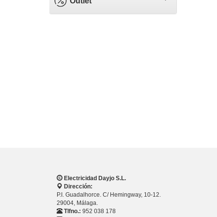
Outlet
Electricidad Dayjo S.L.
Dirección:
P.I. Guadalhorce. C/ Hemingway, 10-12.
29004, Málaga.
Tlfno.:
952 038 178