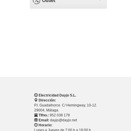
Outlet
Electricidad Dayjo S.L.
Dirección:
P.I. Guadalhorce. C/ Hemingway, 10-12.
29004, Málaga.
Tlfno.:
952 038 178
Email:
dayjo@dayjo.net
Horario:
Lunes a Jueves de 7:00 h a 18:00 h