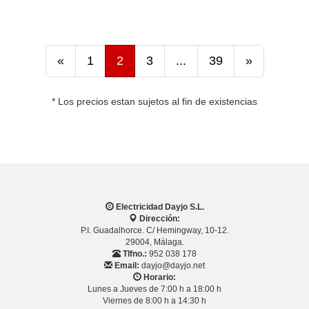
«
1
2
3
...
39
»
* Los precios estan sujetos al fin de existencias
Electricidad Dayjo S.L.
Dirección:
P.I. Guadalhorce. C/ Hemingway, 10-12.
29004, Málaga.
Tlfno.:
952 038 178
Email:
dayjo@dayjo.net
Horario:
Lunes a Jueves de 7:00 h a 18:00 h
Viernes de 8:00 h a 14:30 h