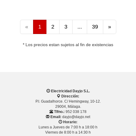
«
1
2
3
...
39
»
* Los precios estan sujetos al fin de existencias
Electricidad Dayjo S.L.
Dirección:
P.I. Guadalhorce. C/ Hemingway, 10-12.
29004, Málaga.
Tlfno.:
952 038 178
Email:
dayjo@dayjo.net
Horario:
Lunes a Jueves de 7:00 h a 18:00 h
Viernes de 8:00 h a 14:30 h