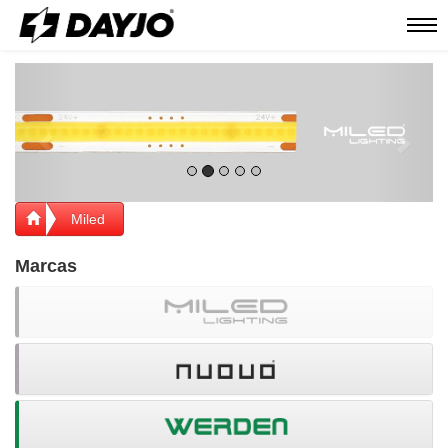
Men
Previous
Next
Miled
Marcas