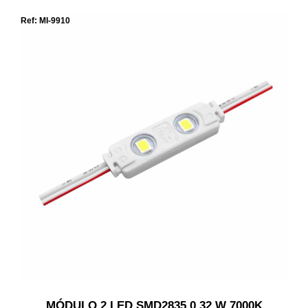
Ref: MI-9910
MÓDULO 2 LED SMD2835 0,32 W 7000K