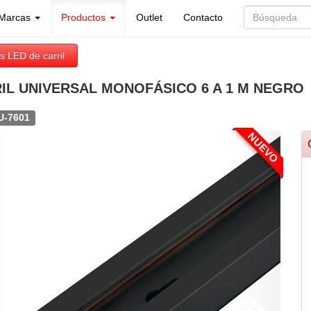
Marcas
Productos
Outlet
Contacto
s LED de carril
IL UNIVERSAL MONOFÁSICO 6 A 1 M NEGRO
U-7601
NUEVO
evious
Next