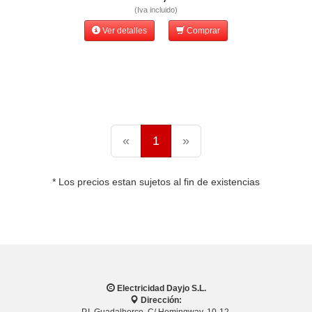
(Iva incluido)
Ver detalles
Comprar
«
1
»
* Los precios estan sujetos al fin de existencias
Electricidad Dayjo S.L.
Dirección:
P.I. Guadalhorce. C/ Hemingway, 10-12.