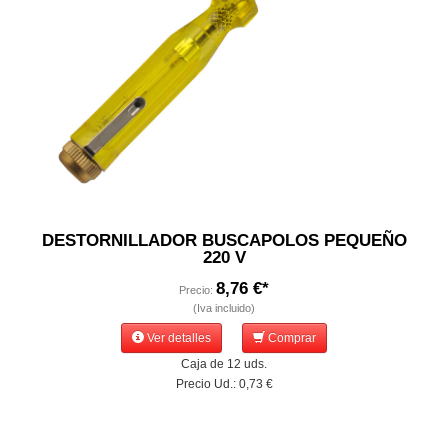
DESTORNILLADOR BUSCAPOLOS PEQUEÑO
220 V
8,76 €*
Precio:
(Iva incluido)
Ver detalles
Comprar
Caja de 12 uds.
Precio Ud.: 0,73 €