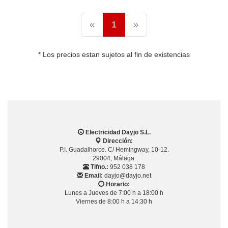
«
1
»
* Los precios estan sujetos al fin de existencias
Electricidad Dayjo S.L.
Dirección:
P.I. Guadalhorce. C/ Hemingway, 10-12.
29004, Málaga.
Tlfno.:
952 038 178
Email:
dayjo@dayjo.net
Horario:
Lunes a Jueves de 7:00 h a 18:00 h
Viernes de 8:00 h a 14:30 h