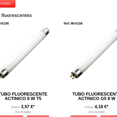
centes
 fluorescentes
I-6106
Ref: MI-6108
TUBO FLUORESCENTE
TUBO FLUORESCEN
ACTINICO 6 W T5
ACTINICO G5 8 W
3,57 €*
4,18 €*
Precio:
Precio:
(Iva incluido)
(Iva incluido)