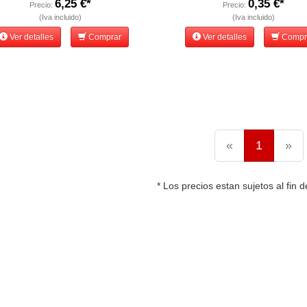
6,25 €*
0,35 €*
Precio:
Precio:
(Iva incluido)
(Iva incluido)
Ver detalles
Comprar
Ver detalles
Compr
«
1
»
* Los precios estan sujetos al fin d