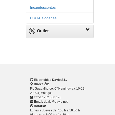
Incandescentes
ECO-Halógenas
Outlet
Electricidad Dayjo S.L.
Dirección:
P.I. Guadalhorce. C/ Hemingway, 10-12.
29004, Málaga.
Tlfno.:
952 038 178
Email:
dayjo@dayjo.net
Horario:
Lunes a Jueves de 7:00 h a 18:00 h
Viernes de 8:00 h a 14:30 h