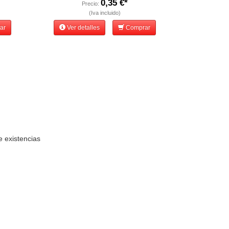
0,35 €*
Precio:
(Iva incluido)
ar
Ver detalles
Comprar
e existencias