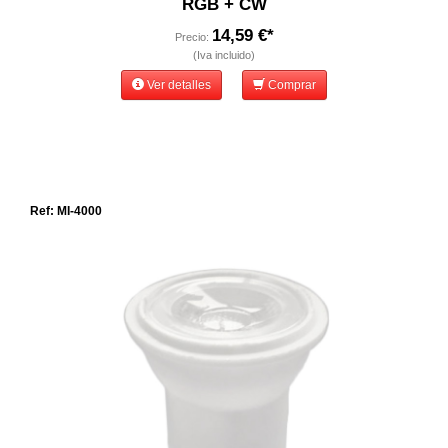
RGB + CW
14,59 €*
Precio:
(Iva incluido)
Ver detalles
Comprar
Ref: MI-4000