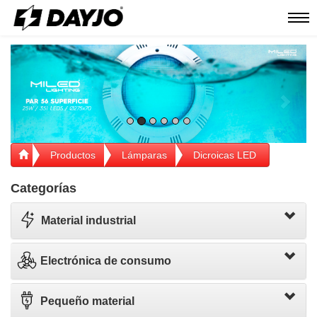
Men
Previous
Next
Productos
Lámparas
Dicroicas LED
Categorías
Material industrial
Electrónica de consumo
Pequeño material