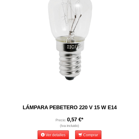
LÁMPARA PEBETERO 220 V 15 W E14
0,57 €*
Precio:
(Iva incluido)
Ver detalles
Comprar