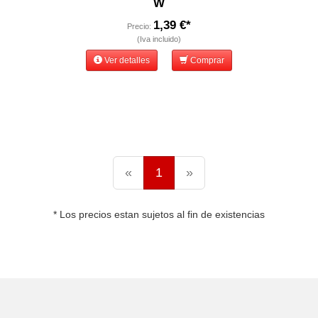
W
1,39 €*
Precio:
(Iva incluido)
Ver detalles
Comprar
«
1
»
* Los precios estan sujetos al fin de existencias