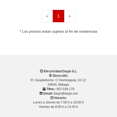
«
1
»
* Los precios estan sujetos al fin de existencias
Electricidad Dayjo S.L.
Dirección:
P.I. Guadalhorce. C/ Hemingway, 10-12.
29004, Málaga.
Tlfno.:
952 038 178
Email:
dayjo@dayjo.net
Horario:
Lunes a Jueves de 7:00 h a 18:00 h
Viernes de 8:00 h a 14:30 h