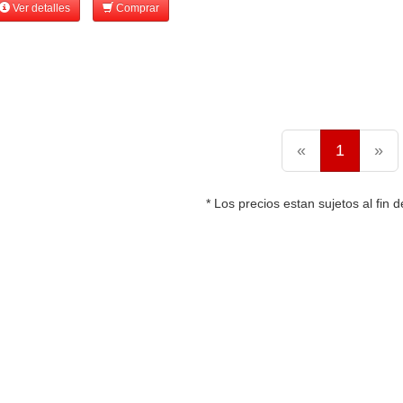
Ver detalles
Comprar
«
1
»
* Los precios estan sujetos al fin d