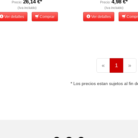
26,14 €*
4,98 €*
Precio:
Precio:
(Iva incluido)
(Iva incluido)
Ver detalles
Comprar
Ver detalles
Compr
«
1
»
* Los precios estan sujetos al fin d