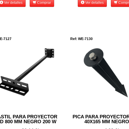
Ver detalles
Comprar
Ver detalles
Compr
WE-7127
Ref: WE-7130
STIL PARA PROYECTOR
PICA PARA PROYECTOR
D 800 MM NEGRO 200 W
40X165 MM NEGRO