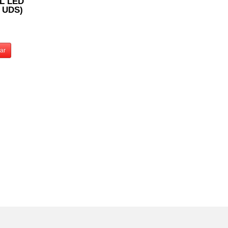
L LED
 UDS)
ar