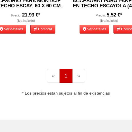
CESORIO PARA MONTAJE
ACCESORIO PARA PANE
TECHO ESCAY. 60 X 60 CM.
EN TECHO ESCAYOLA (4
21,93 €*
5,52 €*
Precio:
Precio:
(Iva incluido)
(Iva incluido)
Ver detalles
Comprar
Ver detalles
Compr
«
1
»
* Los precios estan sujetos al fin de existencias