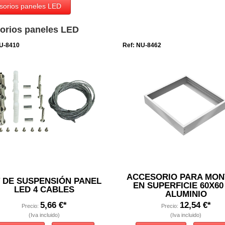
sorios paneles LED
orios paneles LED
U-8410
Ref: NU-8462
ACCESORIO PARA MON
T DE SUSPENSIÓN PANEL
EN SUPERFICIE 60X60
LED 4 CABLES
ALUMINIO
5,66 €*
12,54 €*
Precio:
Precio:
(Iva incluido)
(Iva incluido)