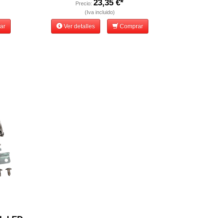
23,35 €*
Precio:
(Iva incluido)
ar
Ver detalles
Comprar