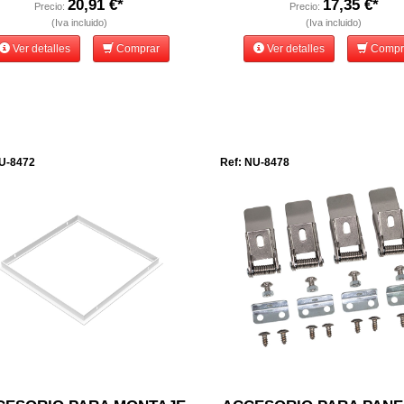
20,91 €*
17,35 €*
Precio:
Precio:
(Iva incluido)
(Iva incluido)
Ver detalles
Comprar
Ver detalles
Compr
U-8472
Ref: NU-8478