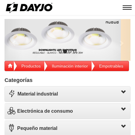
Men
Previous
Next
Productos
Iluminación interior
Empotrables
Categorías
Material industrial
Electrónica de consumo
Pequeño material