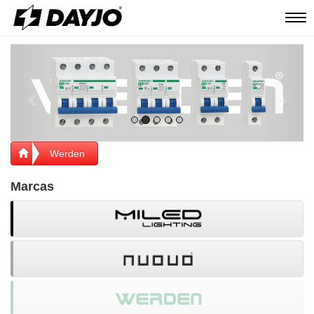
Men
Previous
Next
Werden
Marcas