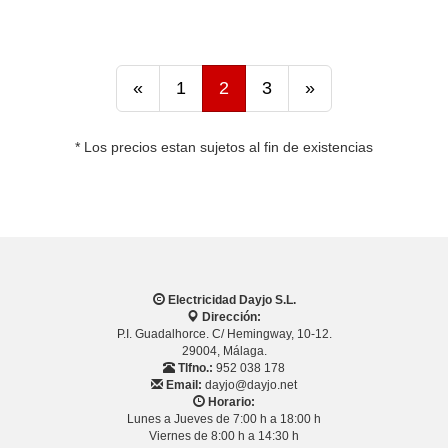
«
1
2
3
»
* Los precios estan sujetos al fin de existencias
Electricidad Dayjo S.L.
Dirección:
P.I. Guadalhorce. C/ Hemingway, 10-12.
29004, Málaga.
Tlfno.:
952 038 178
Email:
dayjo@dayjo.net
Horario:
Lunes a Jueves de 7:00 h a 18:00 h
Viernes de 8:00 h a 14:30 h