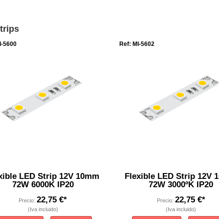
trips
I-5600
Ref: MI-5602
xible LED Strip 12V 10mm
Flexible LED Strip 12V
72W 6000K IP20
72W 3000ºK IP20
22,75 €*
22,75 €*
Precio:
Precio:
(Iva incluido)
(Iva incluido)