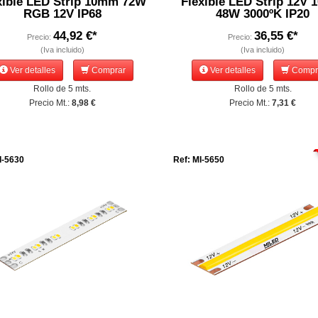
xible LED Strip 10mm 72W
Flexible LED Strip 12V
RGB 12V IP68
48W 3000ºK IP20
44,92 €*
36,55 €*
Precio:
Precio:
(Iva incluido)
(Iva incluido)
Ver detalles
Comprar
Ver detalles
Compr
Rollo de 5 mts.
Rollo de 5 mts.
Precio Mt.:
8,98 €
Precio Mt.:
7,31 €
I-5630
Ref: MI-5650