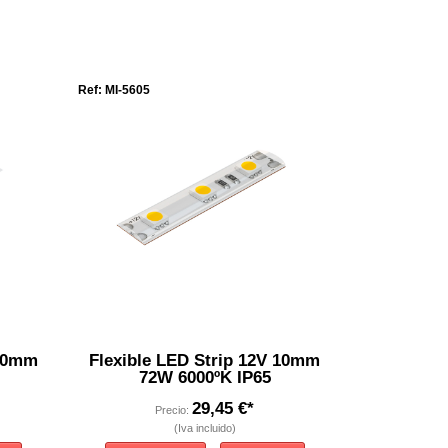
Ref: MI-5605
 10mm
Flexible LED Strip 12V 10mm
72W 6000ºK IP65
29,45 €*
Precio:
(Iva incluido)