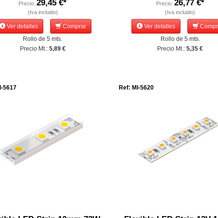
29,45 €*
26,77 €*
Precio:
Precio:
(Iva incluido)
(Iva incluido)
Ver detalles
Comprar
Ver detalles
Compr
Rollo de 5 mts.
Rollo de 5 mts.
Precio Mt.:
5,89 €
Precio Mt.:
5,35 €
I-5617
Ref: MI-5620