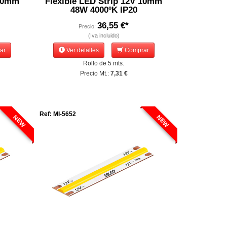
 10mm
Flexible LED Strip 12V 10mm
48W 4000ºK IP20
36,55 €*
Precio:
(Iva incluido)
ar
Ver detalles
Comprar
Rollo de 5 mts.
Precio Mt.:
7,31 €
Ref: MI-5652
NEW
NEW