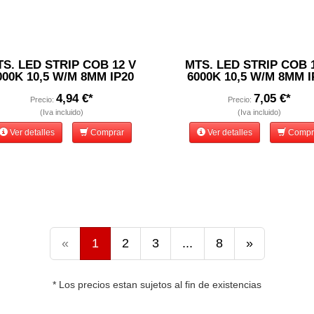
S. LED STRIP COB 12 V
MTS. LED STRIP COB 
000K 10,5 W/M 8MM IP20
6000K 10,5 W/M 8MM I
4,94 €*
7,05 €*
Precio:
Precio:
(Iva incluido)
(Iva incluido)
Ver detalles
Comprar
Ver detalles
Compr
«
1
2
3
...
8
»
* Los precios estan sujetos al fin de existencias