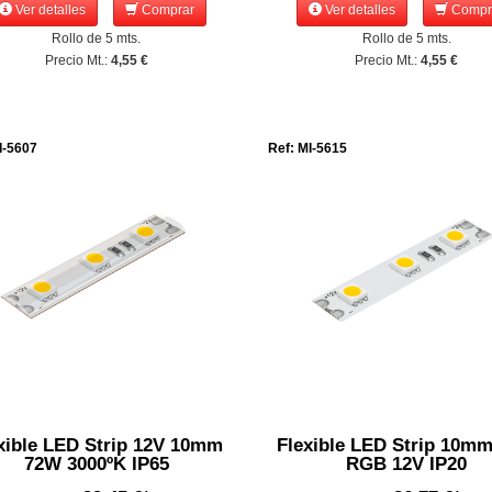
Ver detalles
Comprar
Ver detalles
Compr
Rollo de 5 mts.
Rollo de 5 mts.
Precio Mt.:
4,55 €
Precio Mt.:
4,55 €
I-5607
Ref: MI-5615
xible LED Strip 12V 10mm
Flexible LED Strip 10m
72W 3000ºK IP65
RGB 12V IP20