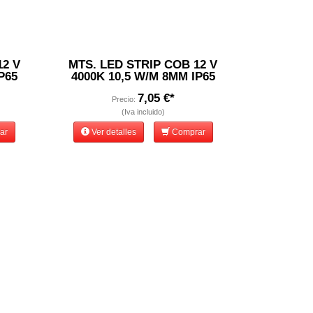
12 V
MTS. LED STRIP COB 12 V
P65
4000K 10,5 W/M 8MM IP65
7,05 €*
Precio:
(Iva incluido)
ar
Ver detalles
Comprar