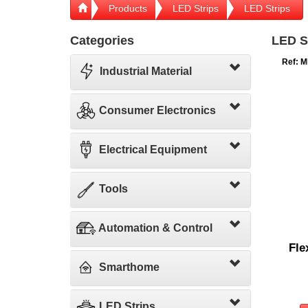
Products
LED Strips
LED Strips
Categories
LED S
Ref: M
Industrial Material
Consumer Electronics
Electrical Equipment
Tools
Automation & Control
Fle
Smarthome
LED Strips