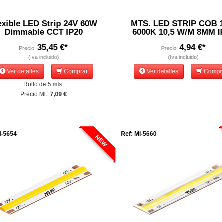
exible LED Strip 24V 60W
MTS. LED STRIP COB 
Dimmable CCT IP20
6000K 10,5 W/M 8MM I
35,45 €*
4,94 €*
Precio:
Precio:
(Iva incluido)
(Iva incluido)
Ver detalles
Comprar
Ver detalles
Compr
Rollo de 5 mts.
Precio Mt.:
7,09 €
I-5654
Ref: MI-5660
NEW