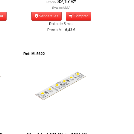
32,17 €*
Precio:
(Iva incluido)
ar
Ver detalles
Comprar
Rollo de 5 mts.
Precio Mt.:
6,43 €
Ref: MI-5622