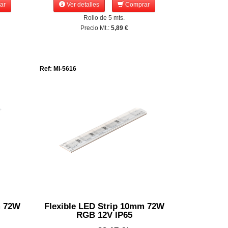
ar
Ver detalles
Comprar
Rollo de 5 mts.
Precio Mt.:
5,89 €
Ref: MI-5616
m 72W
Flexible LED Strip 10mm 72W
RGB 12V IP65