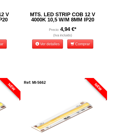
12 V
MTS. LED STRIP COB 12 V
P20
4000K 10,5 W/M 8MM IP20
4,94 €*
Precio:
(Iva incluido)
ar
Ver detalles
Comprar
Ref: MI-5662
NEW
NEW