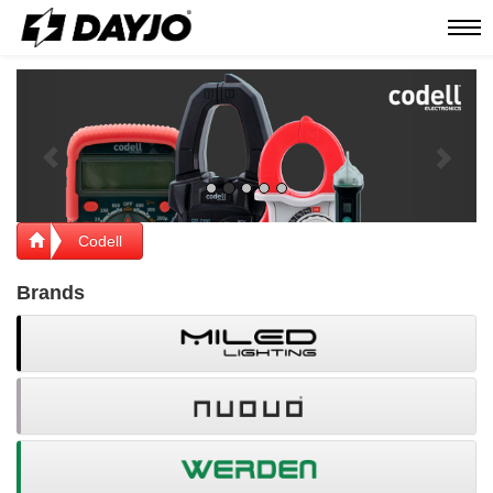
Men
Previous
Next
Codell
Brands