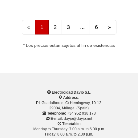
«
1
2
3
...
6
»
* Los precios estan sujetos al fin de existencias
Electricidad Dayjo S.L.
Address:
P.I. Guadalhorce. C/ Hemingway, 10-12.
29004, Málaga. (Spain)
Telephone:
+34 952 038 178
E-mail:
dayjo@dayjo.net
Timetable:
Monday to Thursday: 7.00 a.m. to 6.00 p.m.
Friday: 8.00 a.m. to 2.30 p.m.