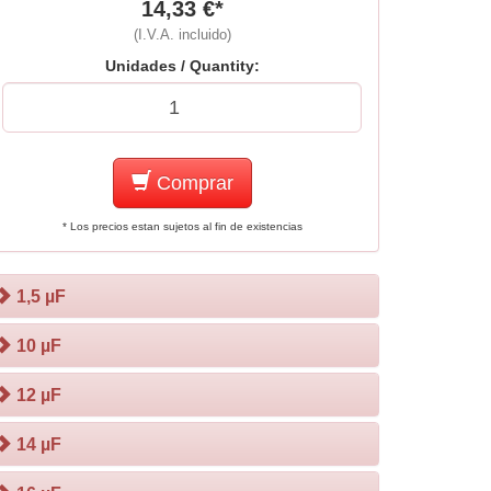
14,33 €*
(I.V.A. incluido)
Unidades / Quantity:
Comprar
* Los precios estan sujetos al fin de existencias
1,5 µF
10 µF
12 µF
14 µF