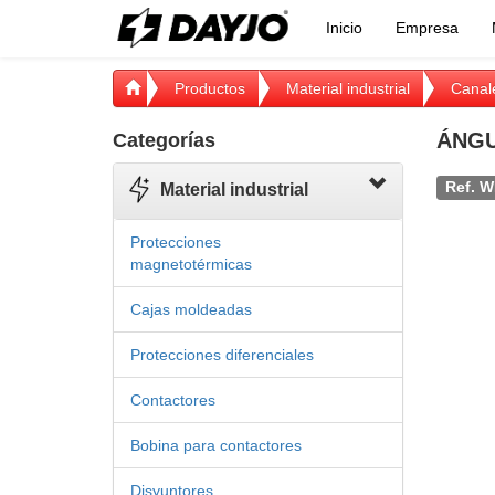
Inicio
Empresa
Productos
Material industrial
Canal
ÁNGU
Categorías
Ref. W
Material industrial
Protecciones
magnetotérmicas
Cajas moldeadas
Protecciones diferenciales
Contactores
Bobina para contactores
Disyuntores