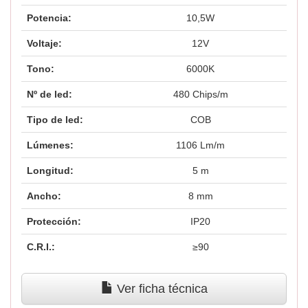
Potencia:
10,5W
Voltaje:
12V
Tono:
6000K
Nº de led:
480 Chips/m
Tipo de led:
COB
Lúmenes:
1106 Lm/m
Longitud:
5 m
Ancho:
8 mm
Protección:
IP20
C.R.I.:
≥90
Ver ficha técnica