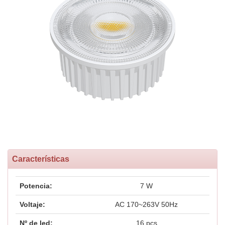
Características
Potencia:
7 W
Voltaje:
AC 170~263V 50Hz
Nº de led:
16 pcs