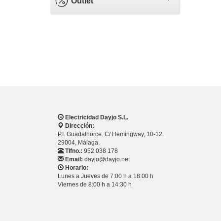
Outlet
Electricidad Dayjo S.L.
Dirección:
P.I. Guadalhorce. C/ Hemingway, 10-12.
29004, Málaga.
Tlfno.:
952 038 178
Email:
dayjo@dayjo.net
Horario:
Lunes a Jueves de 7:00 h a 18:00 h
Viernes de 8:00 h a 14:30 h