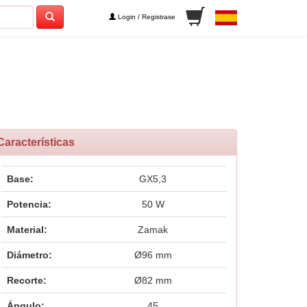
Login / Registrase
Características
Base:
GX5,3
Potencia:
50 W
Material:
Zamak
Diámetro:
Ø96 mm
Recorte:
Ø82 mm
Ángulo:
45