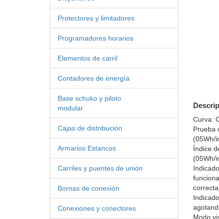
Protectores y limitadores
Programadores horarios
Elementos de carril
Contadores de energía
Base schuko y piloto
Descrip
modular
Curva: 
Cajas de distribución
Prueba d
(05Wh/i
Armarios Estancos
Índice d
(05Wh/i
Indicado
Carriles y puentes de unión
funcion
correct
Bornas de conexión
Indicad
agotand
Conexiones y conectores
Modo vis